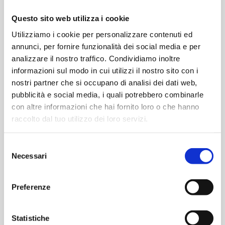
OPTIONAL
Questo sito web utilizza i cookie
Serratura meccanica a 5 punti di chiusura
Utilizziamo i cookie per personalizzare contenuti ed
Serratura meccanica autobloccante a 3 punti di
annunci, per fornire funzionalità dei social media e per
chiusura
analizzare il nostro traffico. Condividiamo inoltre
Serratura meccanica autobloccante a 5 punti di
informazioni sul modo in cui utilizzi il nostro sito con i
chiusura
nostri partner che si occupano di analisi dei dati web,
Serratura motorizzata a 3 punti di chiusura
pubblicità e social media, i quali potrebbero combinarle
Serratura da blindato
con altre informazioni che hai fornito loro o che hanno
raccolto dal tuo utilizzo dei loro servizi.
VERSIONE
Selezione
Necessari
del
consenso
Preferenze
Statistiche