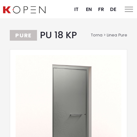
IT
EN
FR
DE
PU 18 KP
PURE
Torna > Linea Pure