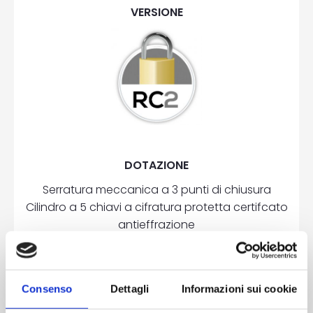
VERSIONE
DOTAZIONE
Serratura meccanica a 3 punti di chiusura
Cilindro a 5 chiavi a cifratura protetta certifcato
antieffrazione
3 cerniere a 2 ali in alluminio registrabili
2 rostri su lato cerniere
Piatti di rinforzo in acciaio nel telaio
Consenso
Dettagli
Informazioni sui cookie