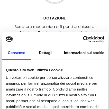
DOTAZIONE
Serratura meccanica a 5 punti di chiusura
Cilindro a 5 chiavi a cifratura protetta
certifcato antieffrazione
3 cerniere a 2 ali in acciaio
2 rostri su lato cerniere
Consenso
Dettagli
Informazioni sui cookie
Piatti di rinforzo in acciaio su anta e telaio
Rinforzo interno pannello
Questo sito web utilizza i cookie
Utilizziamo i cookie per personalizzare contenuti ed
OPTIONAL
annunci, per fornire funzionalità dei social media e per
Serratura meccanica autobloccante a 5
analizzare il nostro traffico. Condividiamo inoltre
punti di chiusura
informazioni sul modo in cui utilizzi il nostro sito con i
nostri partner che si occupano di analisi dei dati web,
pubblicità e social media, i quali potrebbero combinarle