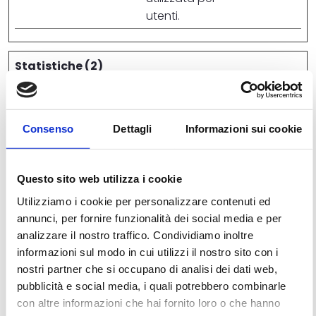
utenti.
Statistiche (2)
I cookie statistici aiutano i proprietari del sito web a
capire come i visitatori interagiscono con i siti
raccogliendo e trasmettendo informazioni in forma
Consenso
Dettagli
Informazioni sui cookie
anonima.
Durata
Questo sito web utilizza i cookie
massima
Nome
Fornitore
Scopo
Utilizziamo i cookie per personalizzare contenuti ed
di
annunci, per fornire funzionalità dei social media e per
archiviaz
analizzare il nostro traffico. Condividiamo inoltre
_ga
Google
Utilizzato per
2 anni
informazioni sul modo in cui utilizzi il nostro sito con i
inviare dati a
nostri partner che si occupano di analisi dei dati web,
Google Analytics
pubblicità e social media, i quali potrebbero combinarle
in merito al
con altre informazioni che hai fornito loro o che hanno