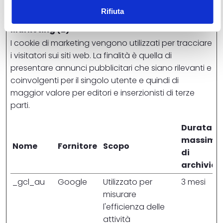
Rifiuta
Marketing (2)
I cookie di marketing vengono utilizzati per tracciare
i visitatori sui siti web. La finalità è quella di
presentare annunci pubblicitari che siano rilevanti e
coinvolgenti per il singolo utente e quindi di
maggior valore per editori e inserzionisti di terze
parti.
Durata
massima
Nome
Fornitore
Scopo
di
archiviaz
_gcl_au
Google
Utilizzato per
3 mesi
misurare
l'efficienza delle
attività