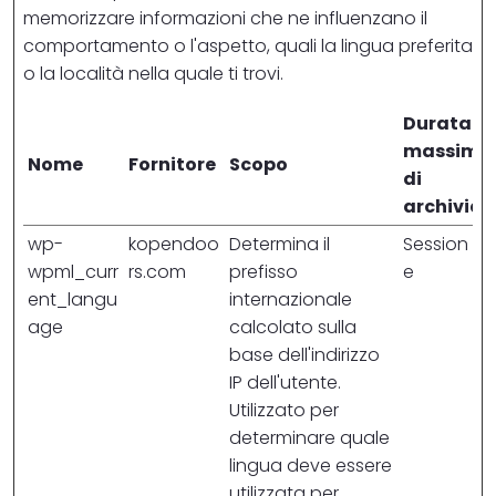
memorizzare informazioni che ne influenzano il
comportamento o l'aspetto, quali la lingua preferita
o la località nella quale ti trovi.
Durata
massima
Nome
Fornitore
Scopo
di
archiviaz
wp-
kopendoo
Determina il
Session
wpml_curr
rs.com
prefisso
e
ent_langu
internazionale
age
calcolato sulla
base dell'indirizzo
IP dell'utente.
Utilizzato per
determinare quale
lingua deve essere
utilizzata per