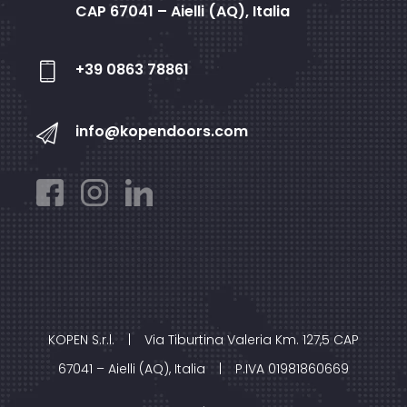
CAP 67041 – Aielli (AQ), Italia
+39 0863 78861
info@kopendoors.com
KOPEN S.r.l.
|
Via Tiburtina Valeria Km. 127,5 CAP
67041 – Aielli (AQ), Italia
|
P.IVA 01981860669