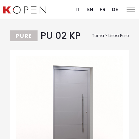
IT
EN
FR
DE
PU 02 KP
PURE
Torna > Linea Pure