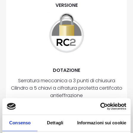
VERSIONE
DOTAZIONE
Serratura meccanica a 3 punti di chiusura
Cilindro a 5 chiavi a cifratura protetta certifcato
antieffrazione
3 cerniere a 2 ali in alluminio registrabili
2 rostri su lato cerniere
Piatti di rinforzo in acciaio nel telaio
Consenso
Dettagli
Informazioni sui cookie