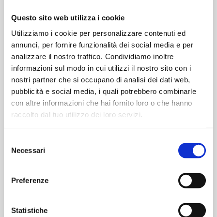
OPTIONAL
Questo sito web utilizza i cookie
Serratura meccanica a 5 punti di chiusura
Utilizziamo i cookie per personalizzare contenuti ed
Serratura meccanica autobloccante a 3 punti di
annunci, per fornire funzionalità dei social media e per
chiusura
analizzare il nostro traffico. Condividiamo inoltre
Serratura meccanica autobloccante a 5 punti di
informazioni sul modo in cui utilizzi il nostro sito con i
chiusura
nostri partner che si occupano di analisi dei dati web,
Serratura motorizzata a 3 punti di chiusura
pubblicità e social media, i quali potrebbero combinarle
Serratura da blindato
con altre informazioni che hai fornito loro o che hanno
raccolto dal tuo utilizzo dei loro servizi.
VERSIONE
Selezione
Necessari
del
consenso
Preferenze
Statistiche