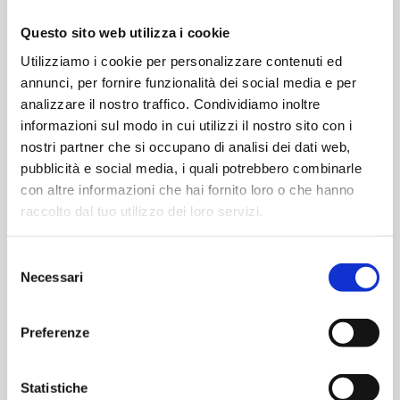
OPTIONAL
Questo sito web utilizza i cookie
Serratura meccanica a 5 punti di chiusura
Utilizziamo i cookie per personalizzare contenuti ed
Serratura meccanica autobloccante a 3 punti di
annunci, per fornire funzionalità dei social media e per
chiusura
analizzare il nostro traffico. Condividiamo inoltre
Serratura meccanica autobloccante a 5 punti di
informazioni sul modo in cui utilizzi il nostro sito con i
chiusura
nostri partner che si occupano di analisi dei dati web,
Serratura motorizzata a 3 punti di chiusura
pubblicità e social media, i quali potrebbero combinarle
Serratura da blindato
con altre informazioni che hai fornito loro o che hanno
raccolto dal tuo utilizzo dei loro servizi.
VERSIONE
Selezione
Necessari
del
consenso
Preferenze
Statistiche