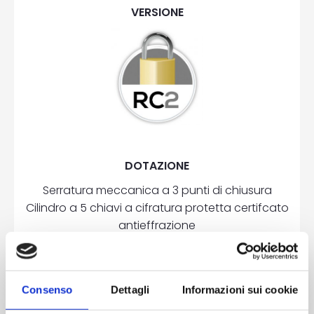
VERSIONE
DOTAZIONE
Serratura meccanica a 3 punti di chiusura
Cilindro a 5 chiavi a cifratura protetta certifcato
antieffrazione
3 cerniere a 2 ali in alluminio registrabili
2 rostri su lato cerniere
Piatti di rinforzo in acciaio nel telaio
Consenso
Dettagli
Informazioni sui cookie