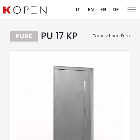
IT
EN
FR
DE
PU 17 KP
PURE
Torna > Linea Pure