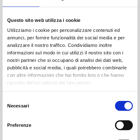
Piatti di rinforzo in acciaio nel telaio
Questo sito web utilizza i cookie
OPTIONAL
Utilizziamo i cookie per personalizzare contenuti ed
Serratura meccanica a 5 punti di chiusura
annunci, per fornire funzionalità dei social media e per
Serratura meccanica autobloccante a 3 punti di
analizzare il nostro traffico. Condividiamo inoltre
chiusura
informazioni sul modo in cui utilizzi il nostro sito con i
Serratura meccanica autobloccante a 5 punti di
nostri partner che si occupano di analisi dei dati web,
chiusura
pubblicità e social media, i quali potrebbero combinarle
Serratura motorizzata a 3 punti di chiusura
con altre informazioni che hai fornito loro o che hanno
Serratura da blindato
raccolto dal tuo utilizzo dei loro servizi.
Selezione
VERSIONE
Necessari
del
consenso
Preferenze