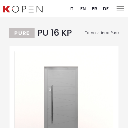
IT
EN
FR
DE
PU 16 KP
PURE
Torna > Linea Pure