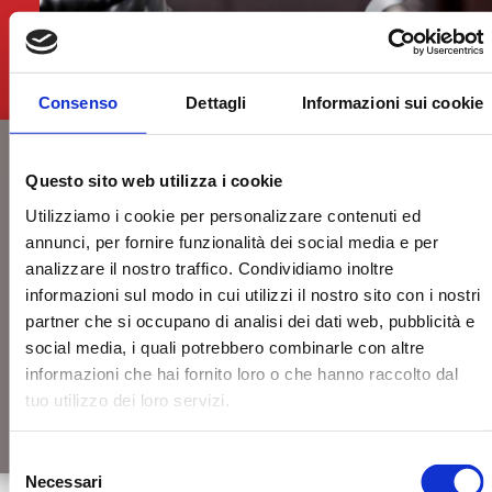
Consenso
Dettagli
Informazioni sui cookie
Sicurezza
Questo sito web utilizza i cookie
Massima
Utilizziamo i cookie per personalizzare contenuti ed
annunci, per fornire funzionalità dei social media e per
analizzare il nostro traffico. Condividiamo inoltre
La scelta di una porta di ingresso Kopen
informazioni sul modo in cui utilizzi il nostro sito con i nostri
vuol dire scegliere il massimo della
partner che si occupano di analisi dei dati web, pubblicità e
sicurezza e della tecnologia per un
social media, i quali potrebbero combinarle con altre
prodotto sicuro di nuova generazione.
informazioni che hai fornito loro o che hanno raccolto dal
tuo utilizzo dei loro servizi.
Scopri
Selezione
Necessari
del