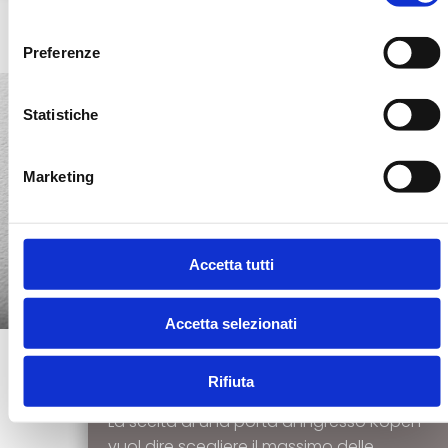
consenso
Preferenze
Statistiche
Marketing
Accetta tutti
Qualità
Accetta selezionati
Garantita
Rifiuta
La scelta di una porta di ingresso Kopen
vuol dire scegliere il massimo delle