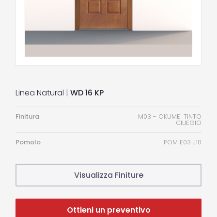
Linea Natural |
WD 16 KP
Finitura
M03 - OKUME' TINTO
CILIEGIO
Pomolo
POM E03 J10
Visualizza Finiture
Ottieni un preventivo