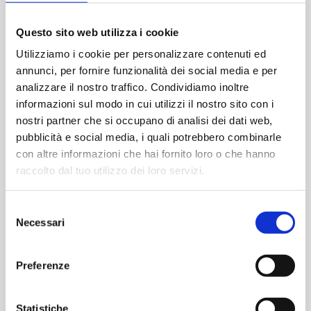
OPTIONAL
Questo sito web utilizza i cookie
Serratura meccanica a 5 punti di chiusura
Utilizziamo i cookie per personalizzare contenuti ed
Serratura meccanica autobloccante a 3 punti di
annunci, per fornire funzionalità dei social media e per
chiusura
analizzare il nostro traffico. Condividiamo inoltre
Serratura meccanica autobloccante a 5 punti di
informazioni sul modo in cui utilizzi il nostro sito con i
chiusura
nostri partner che si occupano di analisi dei dati web,
Serratura motorizzata a 3 punti di chiusura
pubblicità e social media, i quali potrebbero combinarle
Serratura da blindato
con altre informazioni che hai fornito loro o che hanno
raccolto dal tuo utilizzo dei loro servizi.
VERSIONE
Selezione
Necessari
del
consenso
Preferenze
Statistiche