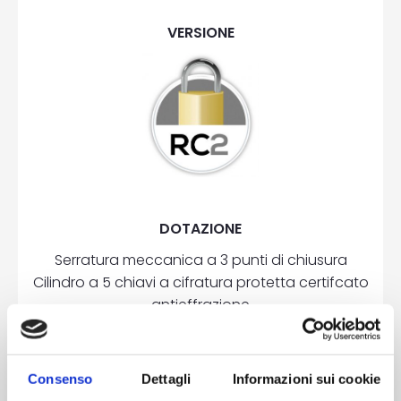
VERSIONE
DOTAZIONE
Serratura meccanica a 3 punti di chiusura
Cilindro a 5 chiavi a cifratura protetta certifcato
antieffrazione
3 cerniere a 2 ali in alluminio registrabili
2 rostri su lato cerniere
Piatti di rinforzo in acciaio nel telaio
Consenso
Dettagli
Informazioni sui cookie