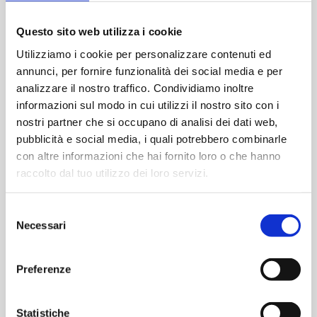
OPTIONAL
Questo sito web utilizza i cookie
Serratura meccanica a 5 punti di chiusura
Utilizziamo i cookie per personalizzare contenuti ed
Serratura meccanica autobloccante a 3 punti di
annunci, per fornire funzionalità dei social media e per
chiusura
analizzare il nostro traffico. Condividiamo inoltre
Serratura meccanica autobloccante a 5 punti di
informazioni sul modo in cui utilizzi il nostro sito con i
chiusura
nostri partner che si occupano di analisi dei dati web,
Serratura motorizzata a 3 punti di chiusura
pubblicità e social media, i quali potrebbero combinarle
Serratura da blindato
con altre informazioni che hai fornito loro o che hanno
raccolto dal tuo utilizzo dei loro servizi.
VERSIONE
Selezione
Necessari
del
consenso
Preferenze
Statistiche