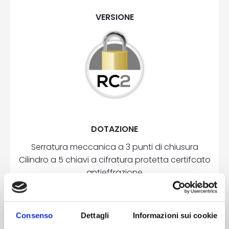
VERSIONE
DOTAZIONE
Serratura meccanica a 3 punti di chiusura
Cilindro a 5 chiavi a cifratura protetta certifcato
antieffrazione
3 cerniere a 2 ali in alluminio registrabili
2 rostri su lato cerniere
Piatti di rinforzo in acciaio nel telaio
Consenso
Dettagli
Informazioni sui cookie