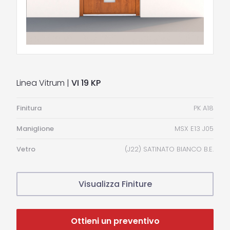
Linea Vitrum |
VI 19 KP
Finitura
PK A18
Maniglione
MSX E13 J05
Vetro
(J22) SATINATO BIANCO B.E.
Visualizza Finiture
Ottieni un preventivo