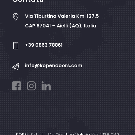
Via Tiburtina Valeria Km. 127,5
CAP 67041 – Aielli (AQ), Italia
+39 0863 78861
info@kopendoors.com
KOPEN S.r.l.
|
Via Tiburtina Valeria Km. 127,5 CAP