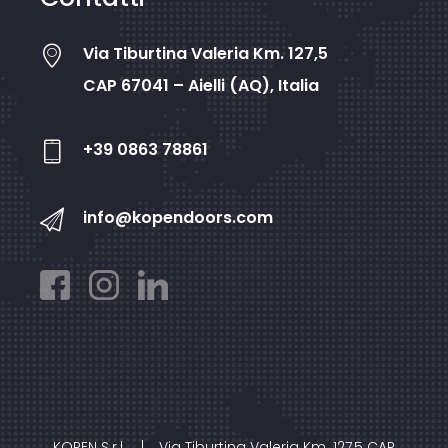
Via Tiburtina Valeria Km. 127,5
CAP 67041 – Aielli (AQ), Italia
+39 0863 78861
info@kopendoors.com
KOPEN S.r.l.
|
Via Tiburtina Valeria Km. 127,5 CAP