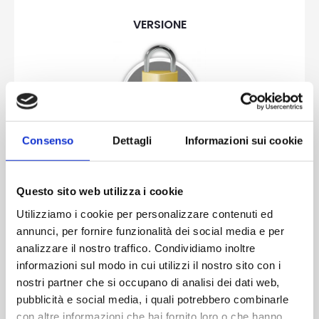
VERSIONE
Consenso
Dettagli
Informazioni sui cookie
DOTAZIONE
Questo sito web utilizza i cookie
Serratura meccanica a 3 punti di chiusura
Utilizziamo i cookie per personalizzare contenuti ed
Cilindro a 5 chiavi a cifratura protetta certifcato
annunci, per fornire funzionalità dei social media e per
antieffrazione
analizzare il nostro traffico. Condividiamo inoltre
3 cerniere a 2 ali in alluminio registrabili
informazioni sul modo in cui utilizzi il nostro sito con i
2 rostri su lato cerniere
nostri partner che si occupano di analisi dei dati web,
Piatti di rinforzo in acciaio nel telaio
pubblicità e social media, i quali potrebbero combinarle
con altre informazioni che hai fornito loro o che hanno