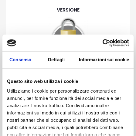
VERSIONE
Consenso
Dettagli
Informazioni sui cookie
DOTAZIONE
Questo sito web utilizza i cookie
Serratura meccanica a 3 punti di chiusura
Utilizziamo i cookie per personalizzare contenuti ed
Cilindro a 5 chiavi a cifratura protetta certifcato
annunci, per fornire funzionalità dei social media e per
antieffrazione
analizzare il nostro traffico. Condividiamo inoltre
3 cerniere a 2 ali in alluminio registrabili
informazioni sul modo in cui utilizzi il nostro sito con i
2 rostri su lato cerniere
nostri partner che si occupano di analisi dei dati web,
Piatti di rinforzo in acciaio nel telaio
pubblicità e social media, i quali potrebbero combinarle
con altre informazioni che hai fornito loro o che hanno