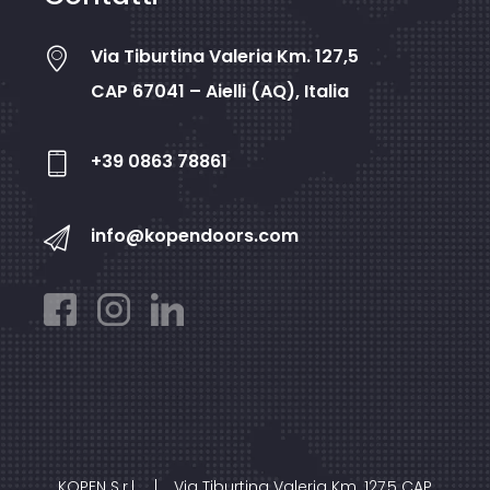
Via Tiburtina Valeria Km. 127,5
CAP 67041 – Aielli (AQ), Italia
+39 0863 78861
info@kopendoors.com
KOPEN S.r.l.
|
Via Tiburtina Valeria Km. 127,5 CAP