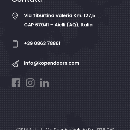
Via Tiburtina Valeria Km. 127,5
CAP 67041 – Aielli (AQ), Italia
+39 0863 78861
info@kopendoors.com
KOPEN S.r.l.
|
Via Tiburtina Valeria Km. 127,5 CAP