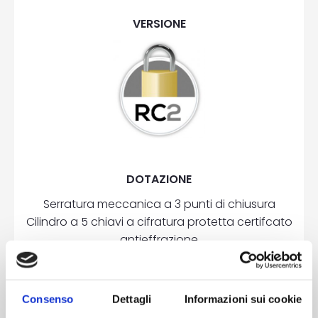
VERSIONE
DOTAZIONE
Serratura meccanica a 3 punti di chiusura
Cilindro a 5 chiavi a cifratura protetta certifcato
antieffrazione
3 cerniere a 2 ali in alluminio registrabili
2 rostri su lato cerniere
Piatti di rinforzo in acciaio nel telaio
Consenso
Dettagli
Informazioni sui cookie