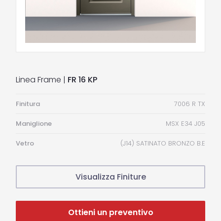
Linea Frame |
FR 16 KP
Finitura
7006 R TX
Maniglione
MSX E34 J05
Vetro
(J14) SATINATO BRONZO B.E
Visualizza Finiture
Ottieni un preventivo