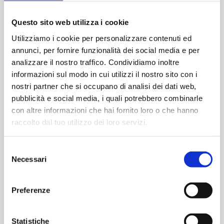
OPTIONAL
Questo sito web utilizza i cookie
Serratura meccanica a 5 punti di chiusura
Utilizziamo i cookie per personalizzare contenuti ed
Serratura meccanica autobloccante a 3 punti di
annunci, per fornire funzionalità dei social media e per
chiusura
analizzare il nostro traffico. Condividiamo inoltre
Serratura meccanica autobloccante a 5 punti di
informazioni sul modo in cui utilizzi il nostro sito con i
chiusura
nostri partner che si occupano di analisi dei dati web,
Serratura motorizzata a 3 punti di chiusura
pubblicità e social media, i quali potrebbero combinarle
Serratura da blindato
con altre informazioni che hai fornito loro o che hanno
raccolto dal tuo utilizzo dei loro servizi.
VERSIONE
Selezione
Necessari
del
consenso
Preferenze
Statistiche