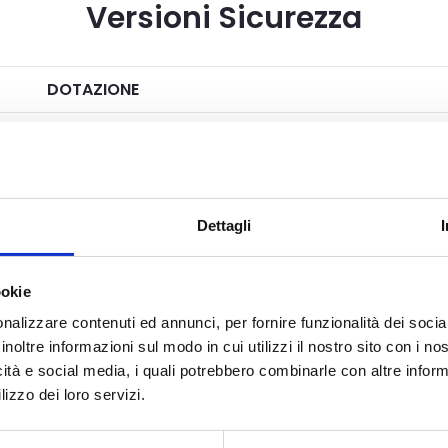
Versioni Sicurezza
DOTAZIONE
a meccanica a 3 punti di chiusura
Serratura mec
o a 5 chiavi a cifratura protetta
re a 2 ali in alluminio registrabili
Serratura mec
Dettagli
Serratura 
ookie
nalizzare contenuti ed annunci, per fornire funzionalità dei socia
a meccanica a 3 punti di chiusura
Serratura 
inoltre informazioni sul modo in cui utilizzi il nostro sito con i n
 chiavi a cifratura protetta certifcato
Serratura mec
icità e social media, i quali potrebbero combinarle con altre inform
antieffrazione
lizzo dei loro servizi.
re a 2 ali in alluminio registrabili
Serratura mec
2 rostri su lato cerniere