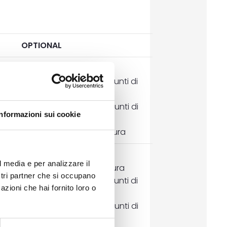
OPTIONAL
canica autobloccante a 3 punti di
chiusura
canica autobloccante a 5 punti di
Informazioni sui cookie
chiusura
motorizzata a 3 punti di chiusura
l media e per analizzare il
meccanica a 5 punti di chiusura
ostri partner che si occupano
canica autobloccante a 3 punti di
azioni che hai fornito loro o
chiusura
canica autobloccante a 5 punti di
chiusura