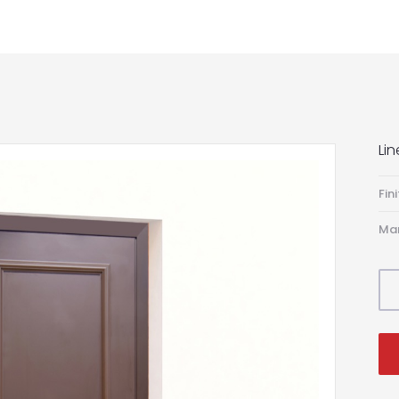
Lin
Fin
Man