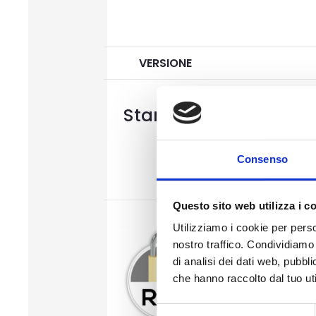
VERSIONE
Standard
Serratur
Cilindr
3 cernie
Consenso
Questo sito web utilizza i c
Utilizziamo i cookie per perso
Serratur
nostro traffico. Condividiamo 
Cilindro a 5
di analisi dei dati web, pubbl
che hanno raccolto dal tuo uti
3 cernie
Selezione