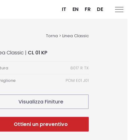
IT
EN
FR
DE
Torna > Linea Classic
ea Classic |
CL 01 KP
itura
8017 R TX
iglione
POM E01 J01
Visualizza Finiture
Ottieni un preventivo