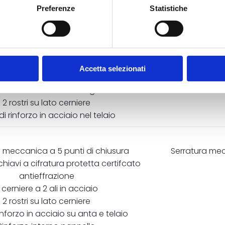
 di rinforzo in acciaio nel telaio
Serratura 
Preferenze
Statistiche
a meccanica a 5 punti di chiusura
Serratura mec
 chiavi a cifratura protetta certifcato
Accetta selezionati
antieffrazione
re a 3 ali in alluminio registrabili
2 rostri su lato cerniere
 di rinforzo in acciaio nel telaio
a meccanica a 5 punti di chiusura
Serratura mec
 chiavi a cifratura protetta certifcato
antieffrazione
 cerniere a 2 ali in acciaio
2 rostri su lato cerniere
 rinforzo in acciaio su anta e telaio