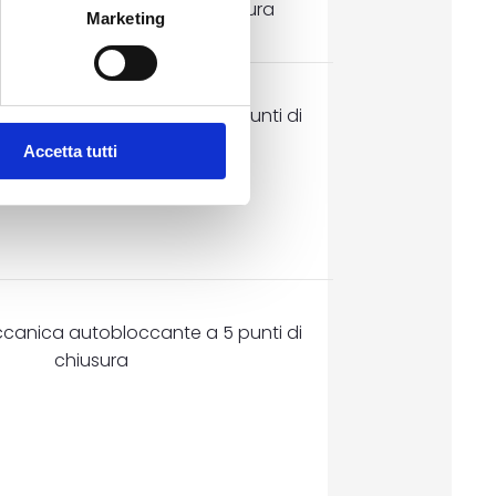
motorizzata a 3 punti di chiusura
Marketing
Serratura da blindato
canica autobloccante a 5 punti di
chiusura
Accetta tutti
canica autobloccante a 5 punti di
chiusura