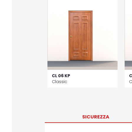
CL 06 KP
C
Classic
C
SICUREZZA