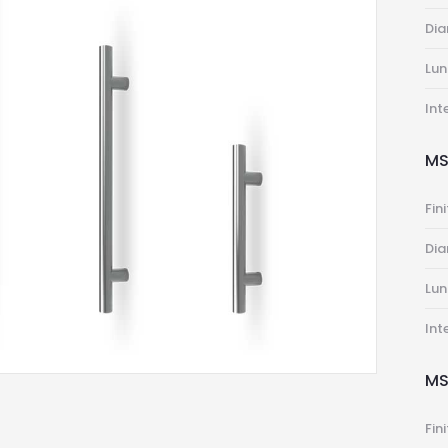
Di
Lu
Int
MS
Fin
Di
Lu
Int
MS
Fin