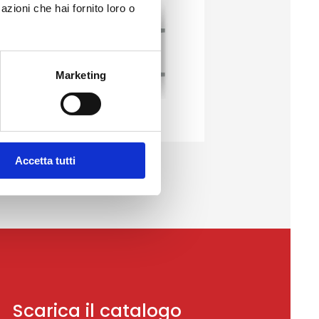
azioni che hai fornito loro o
Marketing
MSX E15 J05
Maniglione Esterno
Accetta tutti
Scarica il catalogo