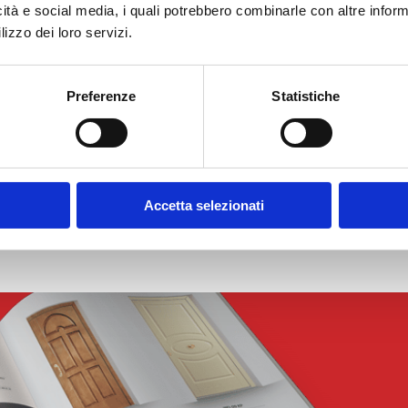
icità e social media, i quali potrebbero combinarle con altre inform
lizzo dei loro servizi.
Preferenze
Statistiche
SX E39 J05
MSX E12 J05
aniglione Esterno
Maniglione Esterno
Accetta selezionati