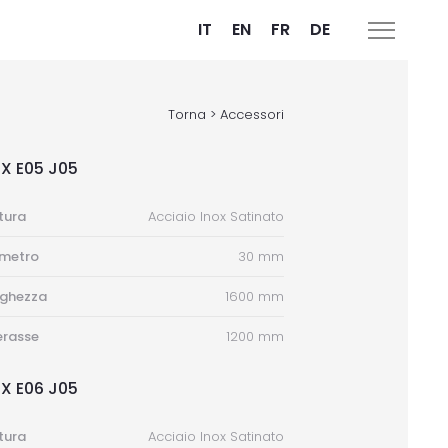
IT
EN
FR
DE
Torna > Accessori
X E05 J05
itura
Acciaio Inox Satinato
ametro
30 mm
nghezza
1600 mm
erasse
1200 mm
X E06 J05
itura
Acciaio Inox Satinato