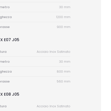
ametro
30 mm
nghezza
1200 mm
erasse
900 mm
X E07 J05
itura
Acciaio Inox Satinato
ametro
30 mm
nghezza
800 mm
erasse
560 mm
X E08 J05
itura
Acciaio Inox Satinato