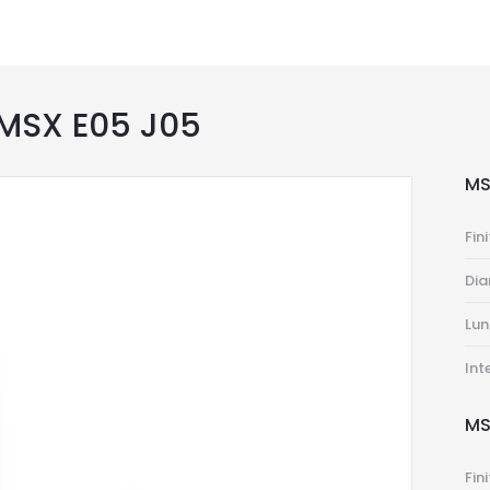
MSX E05 J05
MS
Fin
Di
Lu
Int
MS
Fin