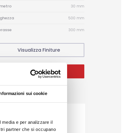
ametro
30 mm
nghezza
500 mm
erasse
300 mm
Visualizza Finiture
Ottieni un preventivo
Informazioni sui cookie
l media e per analizzare il
ostri partner che si occupano