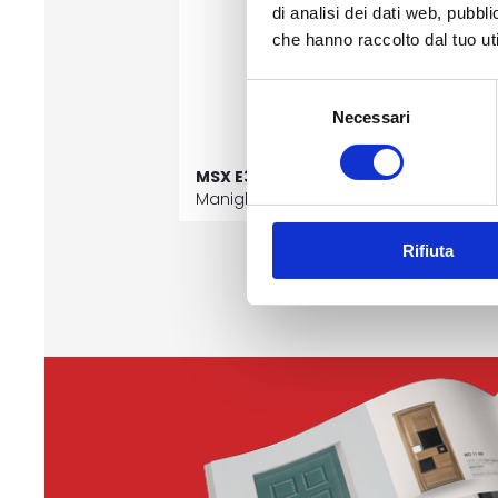
di analisi dei dati web, pubbl
che hanno raccolto dal tuo uti
Selezione
Necessari
del
consenso
MSX E32 J05
M
Maniglione Esterno
M
Rifiuta