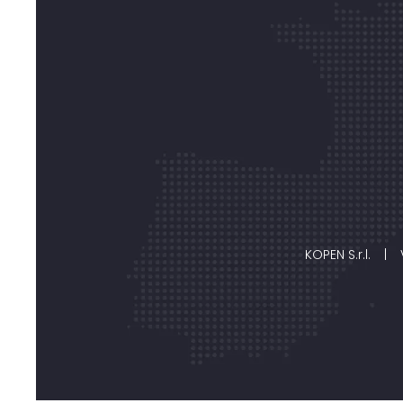
KOPEN S.r.l.
|