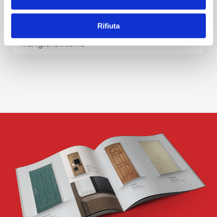
Rifiuta
MAN K14 J11
Maniglieria Interna