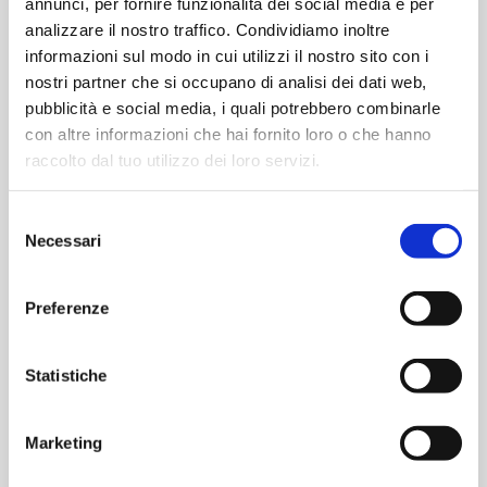
annunci, per fornire funzionalità dei social media e per
Serrure automatique à 5 points de fermeture
analizzare il nostro traffico. Condividiamo inoltre
Serrure électrique à 3 points de fermeture
informazioni sul modo in cui utilizzi il nostro sito con i
Serrure blindée
nostri partner che si occupano di analisi dei dati web,
pubblicità e social media, i quali potrebbero combinarle
con altre informazioni che hai fornito loro o che hanno
VERSION
raccolto dal tuo utilizzo dei loro servizi.
Selezione
Necessari
del
consenso
Preferenze
Statistiche
BASE
Serrure mécanique à 5 points de fermeture
Marketing
Cylindre à 5 clefs protégées certifié antieffraction
3 paumelles aluminium en trois parties réglables