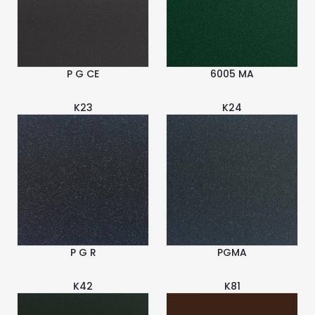
P G CE
6005 MA
K23
K24
P G R
PGMA
K42
K81