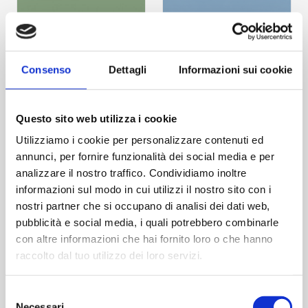
Consenso
Dettagli
Informazioni sui cookie
6021 R TX
5014 R TX
Questo sito web utilizza i cookie
F12
F14
Utilizziamo i cookie per personalizzare contenuti ed
annunci, per fornire funzionalità dei social media e per
analizzare il nostro traffico. Condividiamo inoltre
informazioni sul modo in cui utilizzi il nostro sito con i
nostri partner che si occupano di analisi dei dati web,
pubblicità e social media, i quali potrebbero combinarle
con altre informazioni che hai fornito loro o che hanno
raccolto dal tuo utilizzo dei loro servizi.
7040 R TX
9002 R TX
Selezione
Necessari