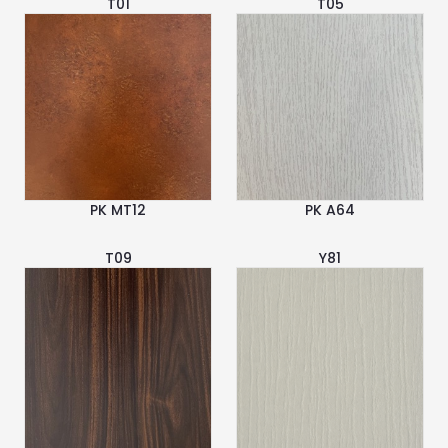
T01
T05
PK MT12
PK A64
T09
Y81