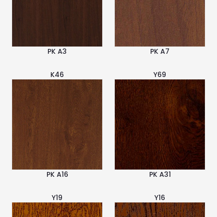
PK A3
PK A7
K46
Y69
PK A16
PK A31
Y19
Y16