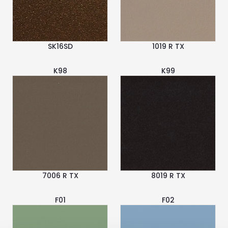
SK16SD
1019 R TX
K98
K99
7006 R TX
8019 R TX
F01
F02