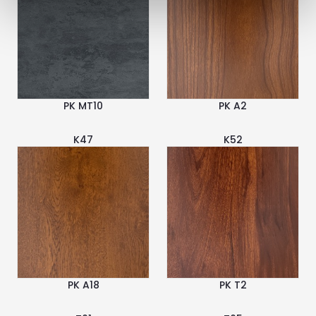
PK MT10
PK A2
K47
K52
PK A18
PK T2