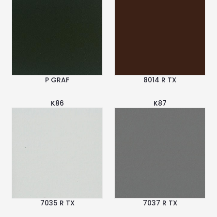
P GRAF
8014 R TX
K86
K87
7035 R TX
7037 R TX