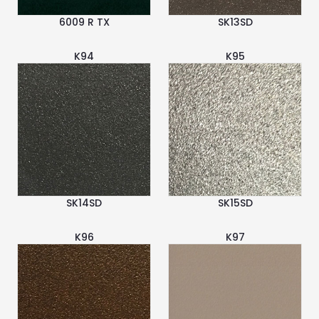
6009 R TX
SK13SD
K94
K95
SK14SD
SK15SD
K96
K97