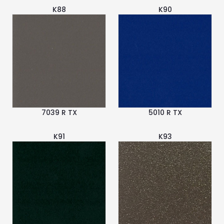
K88
K90
7039 R TX
5010 R TX
K91
K93