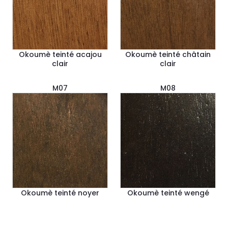
Okoumè teinté acajou
Okoumè teinté châtain
clair
clair
M07
M08
Okoumè teinté noyer
Okoumè teinté wengé