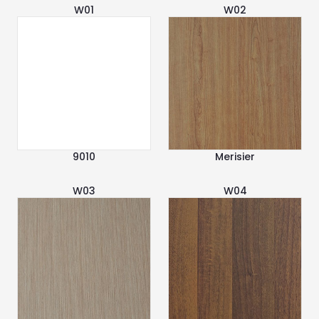
W01
W02
9010
Merisier
W03
W04