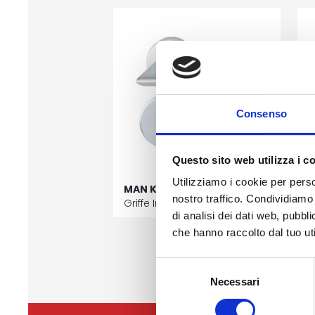
Consenso
Questo sito web utilizza i c
Utilizziamo i cookie per perso
MAN K10 J01
M
nostro traffico. Condividiamo 
Griffe Innen
G
di analisi dei dati web, pubbl
che hanno raccolto dal tuo uti
Selezione
Necessari
del
consenso