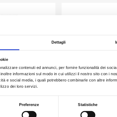
Dettagli
ookie
nalizzare contenuti ed annunci, per fornire funzionalità dei socia
AN K16 J05
MAN K15 J05
inoltre informazioni sul modo in cui utilizzi il nostro sito con i n
riffe Innen
Griffe Innen
icità e social media, i quali potrebbero combinarle con altre inform
lizzo dei loro servizi.
Preferenze
Statistiche