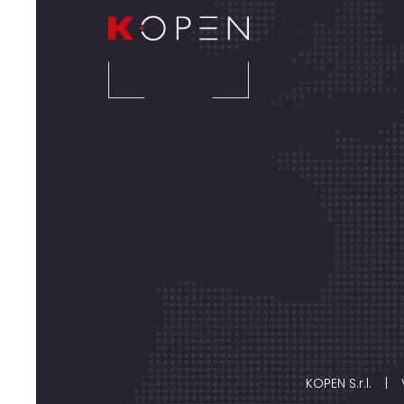
KOPEN S.r.l.
|