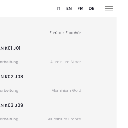
IT
EN
FR
DE
Zurück > Zubehör
N K01 J01
arbeitung
Aluminium Silber
N K02 J08
arbeitung
Aluminium Gold
N K03 J09
arbeitung
Aluminium Bronze