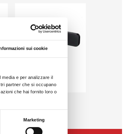
Informazioni sui cookie
l media e per analizzare il
MAN K17 J02
ostri partner che si occupano
Griffe Innen
azioni che hai fornito loro o
Marketing