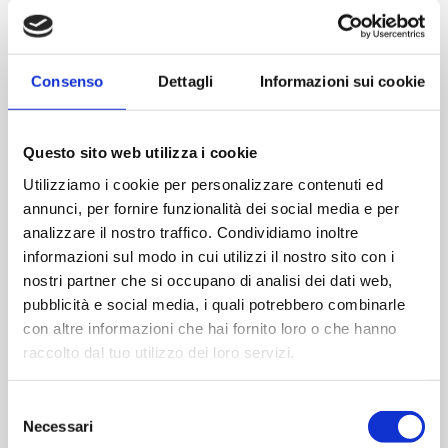
Aluminium
2 Stoßfänger auf der Scharnierseite
Verstärkungsplatte aus Stahl im Rahmen
Consenso
Dettagli
Informazioni sui cookie
OPTIONAL
Questo sito web utilizza i cookie
Mechanisches Schloss mit 5 Schließpunkten
Utilizziamo i cookie per personalizzare contenuti ed
Selbstblockierendes mechanisches Schloss mit
annunci, per fornire funzionalità dei social media e per
drei Schließpunkten
analizzare il nostro traffico. Condividiamo inoltre
Selbstblockierendes mechanisches Schloss mit 5
informazioni sul modo in cui utilizzi il nostro sito con i
Schließpunkten
nostri partner che si occupano di analisi dei dati web,
Motorisiertes Schloss mit drei Schließpunkten
pubblicità e social media, i quali potrebbero combinarle
Panzerschloss
con altre informazioni che hai fornito loro o che hanno
raccolto dal tuo utilizzo dei loro servizi.
VERSION
Selezione
Necessari
del