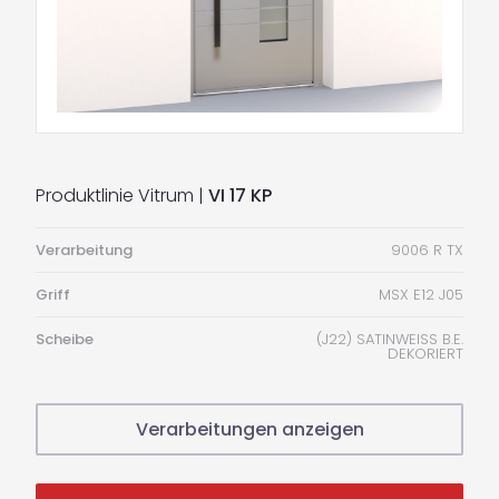
Produktlinie Vitrum |
VI 17 KP
Verarbeitung
9006 R TX
Griff
MSX E12 J05
Scheibe
(J22) SATINWEISS B.E.
DEKORIERT
Verarbeitungen anzeigen