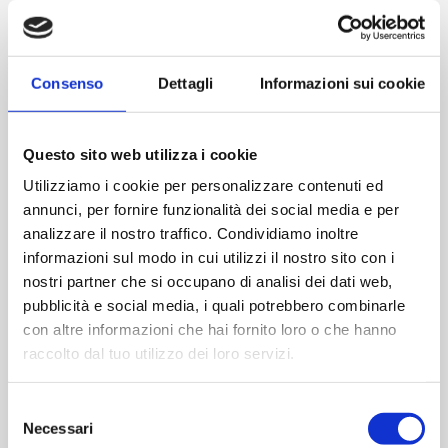
Aluminium
2 Stoßfänger auf der Scharnierseite
Verstärkungsplatte aus Stahl im Rahmen
Consenso
Dettagli
Informazioni sui cookie
OPTIONAL
Questo sito web utilizza i cookie
Mechanisches Schloss mit 5 Schließpunkten
Utilizziamo i cookie per personalizzare contenuti ed
Selbstblockierendes mechanisches Schloss mit
annunci, per fornire funzionalità dei social media e per
drei Schließpunkten
analizzare il nostro traffico. Condividiamo inoltre
Selbstblockierendes mechanisches Schloss mit 5
informazioni sul modo in cui utilizzi il nostro sito con i
Schließpunkten
nostri partner che si occupano di analisi dei dati web,
Motorisiertes Schloss mit drei Schließpunkten
pubblicità e social media, i quali potrebbero combinarle
Panzerschloss
con altre informazioni che hai fornito loro o che hanno
raccolto dal tuo utilizzo dei loro servizi.
VERSION
Selezione
Necessari
del