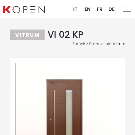
IT
EN
FR
DE
VI 02 KP
VITRUM
Zurück > Produktlinie Vitrum