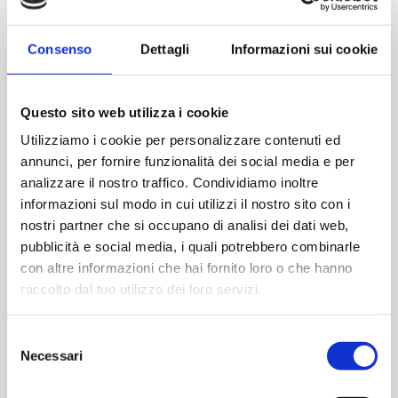
Verstärkungsplatte aus Stahl im Rahmen
Consenso
Dettagli
Informazioni sui cookie
OPTIONAL
Mechanisches Schloss mit 5 Schließpunkten
Questo sito web utilizza i cookie
Selbstblockierendes mechanisches Schloss mit
Utilizziamo i cookie per personalizzare contenuti ed
drei Schließpunkten
annunci, per fornire funzionalità dei social media e per
Selbstblockierendes mechanisches Schloss mit 5
analizzare il nostro traffico. Condividiamo inoltre
Schließpunkten
informazioni sul modo in cui utilizzi il nostro sito con i
Motorisiertes Schloss mit drei Schließpunkten
nostri partner che si occupano di analisi dei dati web,
Panzerschloss
pubblicità e social media, i quali potrebbero combinarle
con altre informazioni che hai fornito loro o che hanno
raccolto dal tuo utilizzo dei loro servizi.
VERSION
Selezione
Necessari
del
consenso