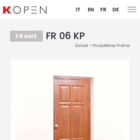
IT
EN
FR
DE
FR 06 KP
FRAME
Zurück > Produktlinie Frame