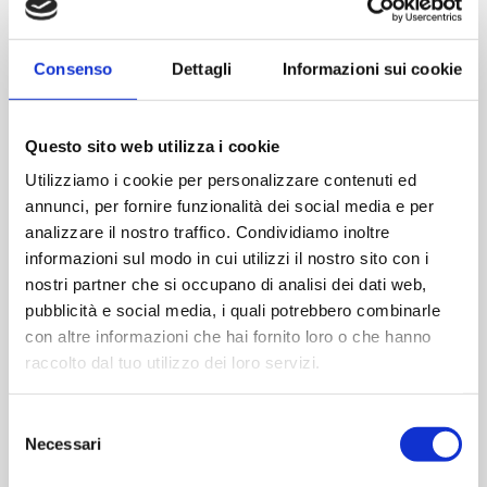
2 Stoßfänger auf der Scharnierseite
Verstärkungsplatte aus Stahl im Rahmen
Consenso
Dettagli
Informazioni sui cookie
OPTIONAL
Mechanisches Schloss mit 5 Schließpunkten
Questo sito web utilizza i cookie
Selbstblockierendes mechanisches Schloss mit
Utilizziamo i cookie per personalizzare contenuti ed
drei Schließpunkten
annunci, per fornire funzionalità dei social media e per
Selbstblockierendes mechanisches Schloss mit 5
analizzare il nostro traffico. Condividiamo inoltre
Schließpunkten
informazioni sul modo in cui utilizzi il nostro sito con i
Motorisiertes Schloss mit drei Schließpunkten
nostri partner che si occupano di analisi dei dati web,
Panzerschloss
pubblicità e social media, i quali potrebbero combinarle
con altre informazioni che hai fornito loro o che hanno
raccolto dal tuo utilizzo dei loro servizi.
VERSION
Selezione
Necessari
del
consenso